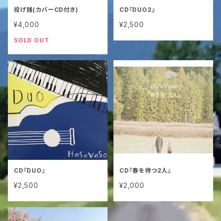
投げ銭(カバーCD付き)
CD『DUO2』
¥4,000
¥2,500
SOLD OUT
CD『DUO』
CD『春を待つ2人』
¥2,500
¥2,000