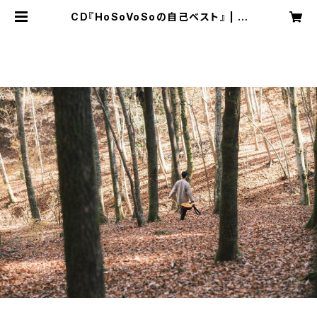
CD『HoSoVoSoの自己ベスト』 | H
oSoVoSo