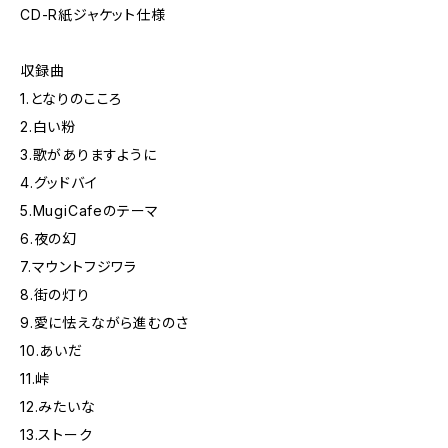
CD-R紙ジャケット仕様
収録曲
1.となりのこころ
2.白い粉
3.歌がありますように
4.グッドバイ
5.MugiCafeのテーマ
6.夜の幻
7.マウントフジワラ
8.街の灯り
9.愛に怯えながら進むのさ
10.あいだ
11.峠
12.みたいな
13.ストーク